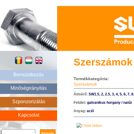
Szerszámok 
Bemutatkozás
Termékkategória:
Szerszámok
Minőségirányítás
Átmérő:
SW1.5, 2, 2.5, 3, 4, 5, 6, 7, 
Szponzorizálás
Felület:
galvanikus horgany / natúr
Anyag:
acél
Kapcsolat
Search form
Keresés