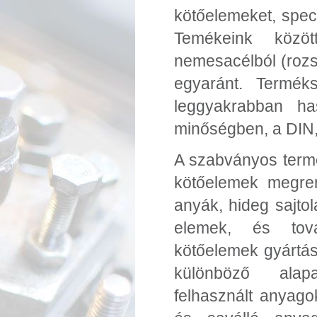
kötőelemeket, spec
Temékeink közöt
nemesacélból (rozs
egyaránt. Termék
leggyakrabban ha
minőségben, a DIN
A szabványos termé
kötőelemek megren
anyák, hideg sajtol
elemek, és tová
kötőelemek gyártása
különböző alap
felhasznált anyago