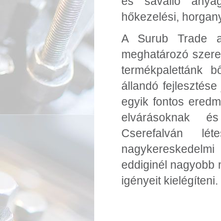
és saválló anyag
hőkezelési, horgany
A Surub Trade a
meghatározó szerep
termékpalettánk b
állandó fejlesztés
egyik fontos ered
elvárásoknak és
Cserefalván lét
nagykereskedelmi
eddiginél nagyobb
igényeit kielégíteni.