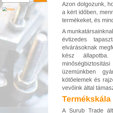
Azon dolgozunk, ho
a kért időben, men
termékeket, és mind
A munkatársainknak
évtizedes tapasz
elvárásoknak megfel
kész állapotba.
minőségbiztosítá
üzemünkben gyárt
kötőelemek és rajz
vevőink által támas
Termékskála
A Surub Trade ált