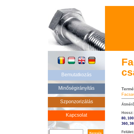
Fa
cs
Bemutatkozás
Minőségirányítás
Termé
Facsav
Szponzorizálás
Átmér
Hossz
Kapcsolat
80, 100
360, 38
Search form
Keresés
Felület