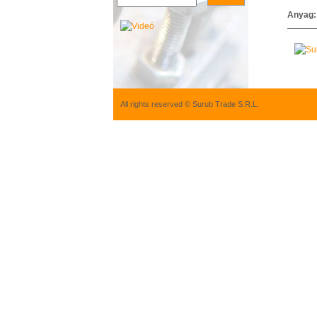
Anyag
All rights reserved © Surub Trade S.R.L.