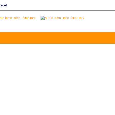
:
acél