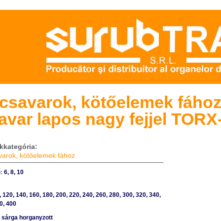
csavarok, kötőelemek fához
avar lapos nagy fejjel TORX
kkategória:
arok, kötőelemek fához
ő:
6, 8, 10
:
, 120, 140, 160, 180, 200, 220, 240, 260, 280, 300, 320, 340,
0, 400
:
sárga horganyzott