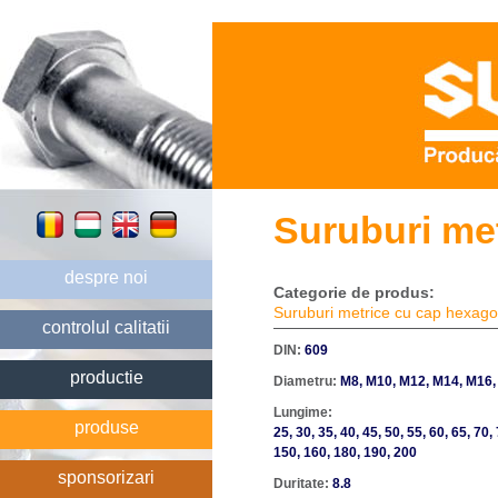
Suruburi met
despre noi
Categorie de produs:
Suruburi metrice cu cap hexago
controlul calitatii
DIN:
609
productie
Diametru:
M8, M10, M12, M14, M16,
Lungime:
produse
25, 30, 35, 40, 45, 50, 55, 60, 65, 70,
150, 160, 180, 190, 200
sponsorizari
Duritate:
8.8