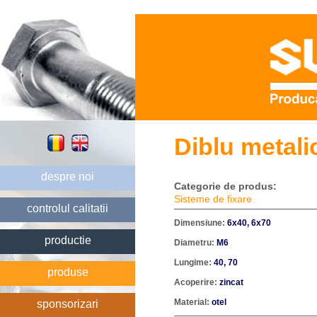
Diblu metali
despre noi
Categorie de produs:
Sisteme de fixare
controlul calitatii
Dimensiune:
6x40, 6x70
productie
Diametru:
M6
Lungime:
40, 70
produse
Acoperire:
zincat
Material:
otel
sponsorizari