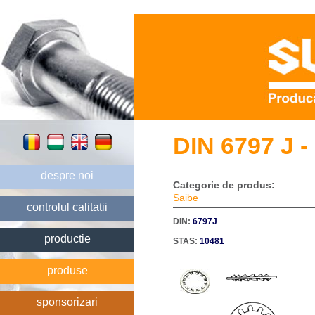
DIN 6797 J - 
despre noi
Categorie de produs:
Saibe
controlul calitatii
DIN:
6797J
productie
STAS:
10481
produse
sponsorizari