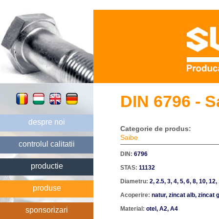
DIN 6796 - S
despre noi
Categorie de produs:
Saibe
controlul calitatii
DIN:
6796
productie
STAS:
11132
Diametru:
2, 2.5, 3, 4, 5, 6, 8, 10, 12
produse
Acoperire:
natur, zincat alb, zincat
Material:
otel, A2, A4
sponsorizari