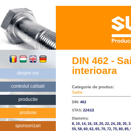
DIN 462 - Sa
interioara
despre noi
controlul calitatii
Categorie de produs:
Saibe
productie
DIN:
462
STAS:
2241/2
produse
Diametru:
8, 10, 14, 16, 18, 20, 22, 24, 28, 30, 3
sponsorizari
55, 58, 60, 62, 65, 70, 72, 75, 80, 85,