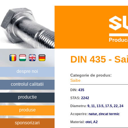
DIN 435 - Sai
despre noi
Categorie de produs:
Saibe
controlul calitatii
DIN:
435
productie
STAS:
2242
Diametru:
9, 11, 13.5, 17.5, 22, 24
produse
Acoperire:
natur, zincat termic
Material:
otel, A2
sponsorizari