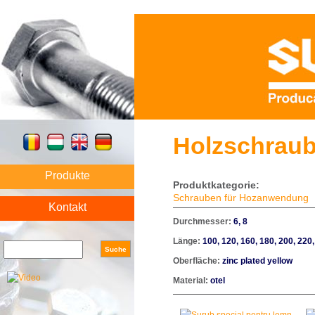
Holzschraub
Produkte
Produktkategorie:
Schrauben für Hozanwendung
Kontakt
Durchmesser:
6, 8
Länge:
100, 120, 160, 180, 200, 220,
Search form
Suche
Oberfläche:
zinc plated yellow
Material:
otel